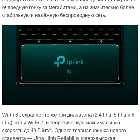
очередную гонку за мегабитами, а на значительно более
стабильную и надёжную беспроводную сеть.
Wi-Fi 8 сохраняет те же три диапазона (2,4 ГГц, 5 ГГц и 6
ГГц), что и Wi-Fi 7, и теоретическую максимальную
скорость до 48 Гбит/с. Однако главная фишка нового
стандарта — Ultra High Reliability (сверхвысокая