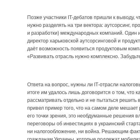
Позже участники IT-дебатов пришли к выводу, ч
нужно разделять на три вектора: аутсорсинг, 
и разработки) международных компаний. Один и
директор харьковской аутсорсинговой и продукт
даёт возможность появиться продуктовым комп
«Развивать отрасль нужно комплексно. Забудьте 
Ответа на вопрос, нужны ли IT-отрасли налоговы
итоге им удалось лишь договорится о том, что 
рассматривать отдельно и не пытаться решить 
привел пример того, что на самом деле мешает
его точки зрения, это необдуманные решения в
переговоры об инвестициях в украинский старта
ни налогообложение, ни война. Решающим факт
гражданам Украины, которые подлежат мобили