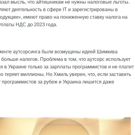
казал мысль, что айтишникам не нужны налоговые льготы.
ляют деятельность в сфере IТ и зарегистрированы в
одукции», имеют право на пониженную ставку налога на
уплаты НДС до 2023 года.
егменте аутсорсинга были возмущены идеей Шимкива
ь больше налогов. Проблема в том, что аутсорс использует
я в Украине только за зарплаты программистов и не платит
но теряет миллионы. Но Хмиль уверен, что, если заставить
т программистов за рубеж и Украина лишится даже