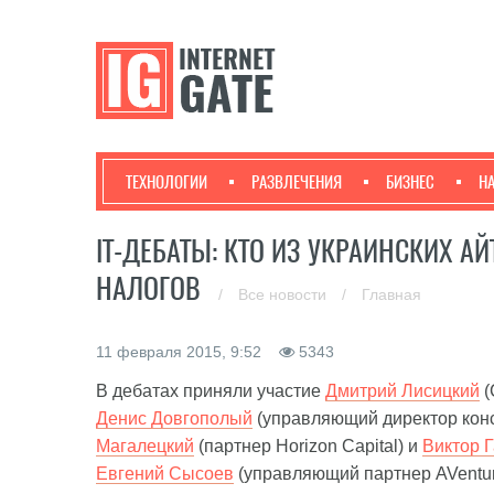
ТЕХНОЛОГИИ
РАЗВЛЕЧЕНИЯ
БИЗНЕС
Н
IТ-ДЕБАТЫ: КТО ИЗ УКРАИНСКИХ 
НАЛОГОВ
/
Все новости
/
Главная
11 февраля 2015, 9:52
5343
В дебатах приняли участие
Дмитрий Лисицкий
(
Денис Довгополый
(управляющий директор конс
Магалецкий
(партнер Horizon Capital) и
Виктор 
Евгений Сысоев
(управляющий партнер AVentur