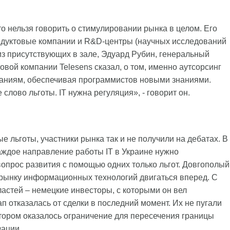
то нельзя говорить о стимулировании рынка в целом. Его
продуктовые компании и R&D-центры (научных исследований
з присутствующих в зале, Эдуард Рубин, генеральный
овой компании Telesens сказал, о том, именно аутсорсинг
аниям, обеспечивая программистов новыми знаниями.
слово льготы. IТ нужна регуляция», - говорит он.
е льготы, участники рынка так и не получили на дебатах. В
каждое направление работы IT в Украине нужно
вопрос развития с помощью одних только льгот. Довгополый
 рынку информационных технологий двигаться вперед. С
ластей – немецкие инвесторы, с которыми он вел
п отказалась от сделки в последний момент. Их не пугали
ором оказалось ограничение для пересечения границы
зации.