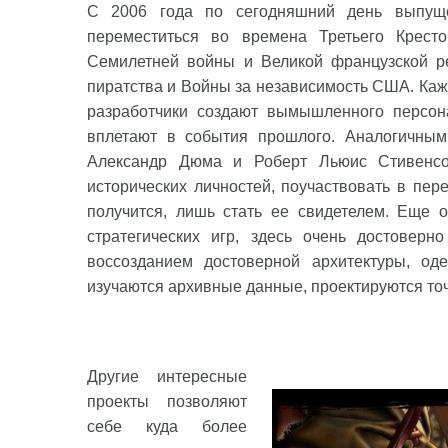
С 2006 года по сегодняшний день выпуще
переместиться во времена Третьего Кресто
Семилетней войны и Великой французской ре
пиратства и Войны за независимость США. Кажда
разработчики создают вымышленного персона
вплетают в события прошлого. Аналогичным 
Александр Дюма и Роберт Льюис Стивенсо
исторических личностей, поучаствовать в пе
получится, лишь стать ее свидетелем. Еще о
стратегических игр, здесь очень достоверн
воссозданием достоверной архитектуры, о
изучаются архивные данные, проектируются то
Другие интересные
проекты позволяют
себе куда более