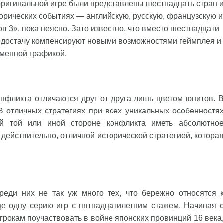
оригинальной игре были представлены шестнадцать стран 
орических событиях — английскую, русскую, французскую и
в 3», пока неясно. Зато известно, что вместо шестнадцати
Недостачу компенсируют новыми возможностями геймплея и
менной графикой.
нфликта отличаются друг от друга лишь цветом юнитов. 
 отличных стратегиях при всех уникальных особенностя
ий той или иной стороне конфликта иметь абсолютно
действительно, отличной исторической стратегией, котора
реди них не так уж много тех, что бережно относятся 
ще одну серию игр с пятнадцатилетним стажем. Начиная 
 игрокам поучаствовать в войне японских провинций 16 века