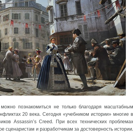
 можно познакомиться не только благодаря масштабны
нфликтах 20 века. Сегодня «учебником истории» многие 
иков Assassin’s Creed. При всех технических проблема
ое сценаристам и разработчикам за достоверность истории