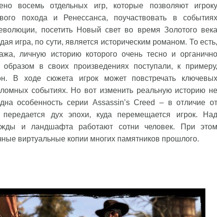
но восемь отдельных игр, которые позволяют игрок
вого похода и Ренессанса, поучаствовать в события
волюции, посетить Новый свет во время Золотого век
я игра, по сути, является историческим романом. То есть
жа, личную историю которого очень тесно и органичн
образом в своих произведениях поступали, к примеру
н. В ходе сюжета игрок может повстречать ключевы
реломных событиях. Но вот изменить реальную историю н
дна особенность серии Assassin’s Creed – в отличие о
о передается дух эпохи, куда перемещается игрок. На
дежды и ландшафта работают сотни человек. При это
чные виртуальные копии многих памятников прошлого.