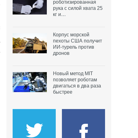
роботизированная
е
рука с силой хвата 25
и
кг и…
,
с
Корпус морской
и
пехоты США получит
у
ИИ-турель против
а
дронов
Новый метод MIT
позволяет роботам
двигаться в два раза
быстрее