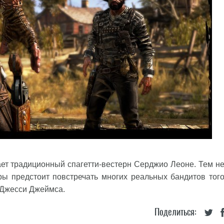
ет традиционный спагетти-вестерн Серджио Леоне. Тем н
ры предстоит повстречать многих реальных бандитов тог
 Джесси Джеймса.
Поделиться: