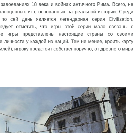
завоеваниях 18 века и войнах античного Рима. Всего, н
олноценных игр, основанных на реальной истории. Сред
о сей день является легендарная серия Civilization
едует отметить, что игры этой серии мало связаны 
ире игры представлены настоящие страны со своим
 личности у каждой из наций. Тем не менее, кроить карт
емлей), игроку предстоит собственноручно, от древнего мир