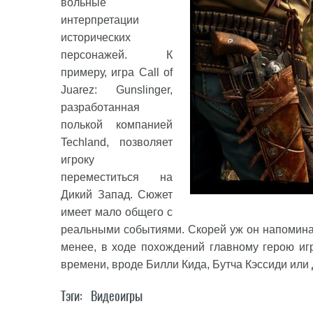
вольные
интерпретации
исторических
персонажей. К
примеру, игра Call of
Juarez: Gunslinger,
разработанная
полькой компанией
Techland, позволяет
игроку
переместиться на
Дикий Запад. Сюжет
имеет мало общего с
реальными событиями. Скорей уж он напомина
менее, в ходе похождений главному герою иг
времени, вроде Билли Кида, Бутча Кэссиди или
Тэги:
Видеоигры