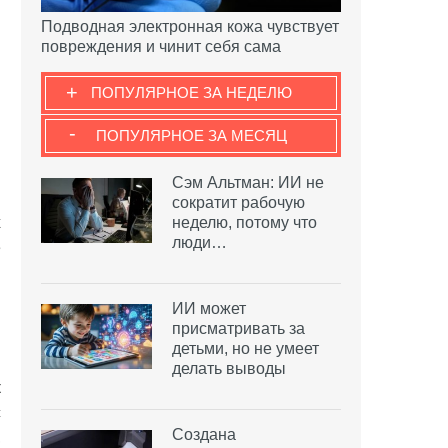
и
Подводная электронная кожа чувствует
повреждения и чинит себя сама
+
ПОПУЛЯРНОЕ ЗА НЕДЕЛЮ
-
ПОПУЛЯРНОЕ ЗА МЕСЯЦ
Сэм Альтман: ИИ не
В
сократит рабочую
неделю, потому что
х
люди…
е
я
ИИ может
присматривать за
детьми, но не умеет
делать выводы
к
с
Создана
,