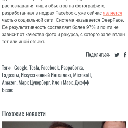
распознавания лиц и объектов на фотографиях,
разработанная в недрах Facebook, уже сейчас
является
частью социальной сети. Система называется DeepFace.
Ее результативность составляет более 97% и почти не
зависит от качества фото и ракурса, с которго запечатлен
тот или иной объект.
Поделиться:
Тэги:
Google
,
Tesla
,
Facebook
,
Разработка
,
Гаджеты
,
Искусственный Интеллект
,
Microsoft
,
Amazon
,
Марк Цукерберг
,
Илон Маск
,
Джефф
Безос
Похожие новости