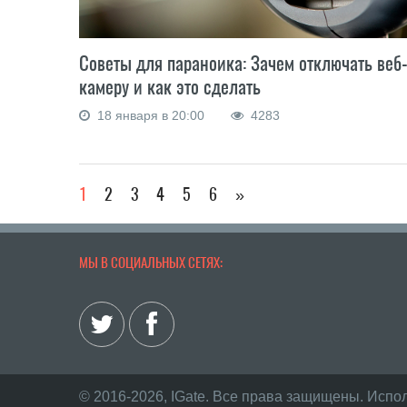
Советы для параноика: Зачем отключать веб
камеру и как это сделать
18 января в 20:00
4283
1
2
3
4
5
6
»
МЫ В СОЦИАЛЬНЫХ СЕТЯХ:
© 2016-2026, IGate. Все права защищены. Испо