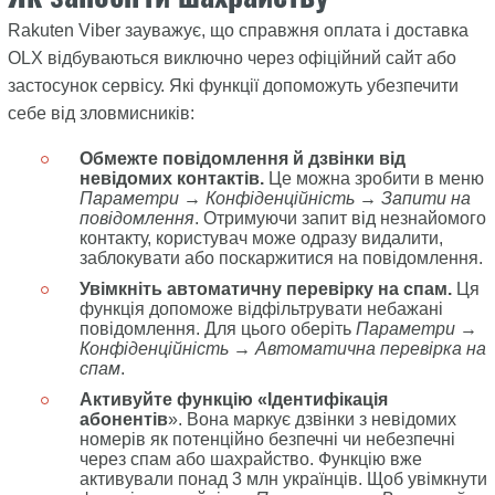
Rakuten Viber зауважує, що справжня оплата і доставка
OLX відбуваються виключно через офіційний сайт або
застосунок сервісу. Які функції допоможуть убезпечити
себе від зловмисників:
Обмежте повідомлення й дзвінки від
невідомих контактів.
Це можна зробити в меню
Параметри → Конфіденційність → Запити на
повідомлення
. Отримуючи запит від незнайомого
контакту, користувач може одразу видалити,
заблокувати або поскаржитися на повідомлення.
Увімкніть автоматичну перевірку на спам.
Ця
функція допоможе відфільтрувати небажані
повідомлення. Для цього оберіть
Параметри →
Конфіденційність → Автоматична перевірка на
спам
.
Активуйте функцію «Ідентифікація
абонентів
». Вона маркує дзвінки з невідомих
номерів як потенційно безпечні чи небезпечні
через спам або шахрайство. Функцію вже
активували понад 3 млн українців. Щоб увімкнути