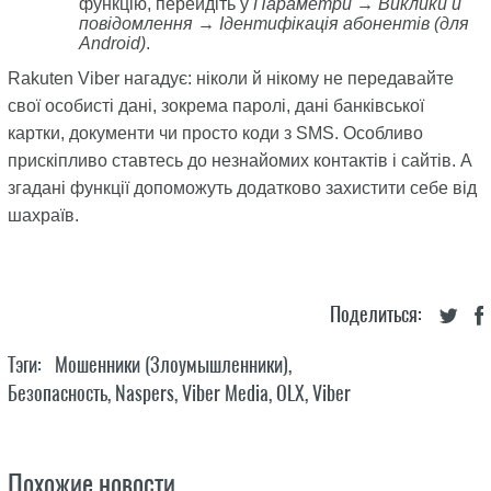
функцію, перейдіть у
Параметри → Виклики й
повідомлення → Ідентифікація абонентів (для
Android)
.
Rakuten Viber нагадує: ніколи й нікому не передавайте
свої особисті дані, зокрема паролі, дані банківської
картки, документи чи просто коди з SMS. Особливо
прискіпливо ставтесь до незнайомих контактів і сайтів. А
згадані функції допоможуть додатково захистити себе від
шахраїв.
Поделиться:
Тэги:
Мошенники (злоумышленники)
,
Безопасность
,
Naspers
,
Viber Media
,
OLX
,
Viber
Похожие новости