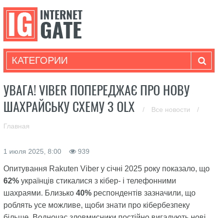
КАТЕГОРИИ
УВАГА! VIBER ПОПЕРЕДЖАЄ ПРО НОВУ
ШАХРАЙСЬКУ СХЕМУ З OLX
/
Все новости
/
Главная
1 июля 2025, 8:00
939
Опитування Rakuten Viber у січні 2025 року показало, що
62%
українців стикалися з кібер- і телефонними
шахраями. Близько
40%
респондентів зазначили, що
роблять усе можливе, щоби знати про кібербезпеку
більше. Водночас зловмисники постійно вигадують нові