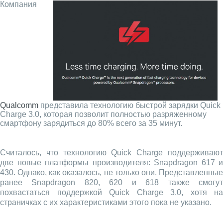
Компания
Qualcomm
представила технологию быстрой зарядки Quick
Charge 3.0, которая позволит полностью разряженному
смартфону зарядиться до 80% всего за 35 минут.
Считалось, что технологию Quick Charge поддерживают
две новые платформы производителя: Snapdragon 617 и
430. Однако, как оказалось, не только они. Представленные
ранее Snapdragon 820, 620 и 618 также смогут
похвастаться поддержкой Quick Charge 3.0, хотя на
страничках с их характеристиками этого пока не указано.