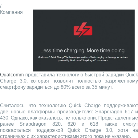
/
Компания
Qualcomm
представила технологию быстрой зарядки Quick
Charge 3.0, которая позволит полностью разряженному
смартфону зарядиться до 80% всего за 35 минут.
Считалось, что технологию Quick Charge поддерживают
две новые платформы производителя: Snapdragon 617 и
430. Однако, как оказалось, не только они. Представленные
ранее Snapdragon 820, 620 и 618 также смогут
похвастаться поддержкой Quick Charge 3.0, хотя на
страничках с их характеристиками этого пока не указано.