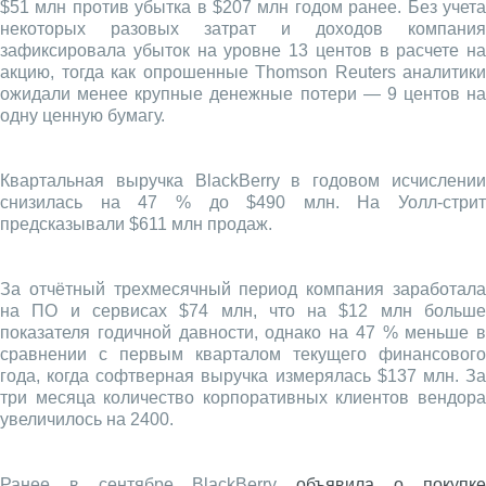
$51 млн против убытка в $207 млн годом ранее. Без учета
некоторых разовых затрат и доходов компания
зафиксировала убыток на уровне 13 центов в расчете на
акцию, тогда как опрошенные Thomson Reuters аналитики
ожидали менее крупные денежные потери — 9 центов на
одну ценную бумагу.
Квартальная выручка BlackBerry в годовом исчислении
снизилась на 47 % до $490 млн. На Уолл-стрит
предсказывали $611 млн продаж.
За отчётный трехмесячный период компания заработала
на ПО и сервисах $74 млн, что на $12 млн больше
показателя годичной давности, однако на 47 % меньше в
сравнении с первым кварталом текущего финансового
года, когда софтверная выручка измерялась $137 млн. За
три месяца количество корпоративных клиентов вендора
увеличилось на 2400.
Ранее в сентябре BlackBerry
объявила о покупк