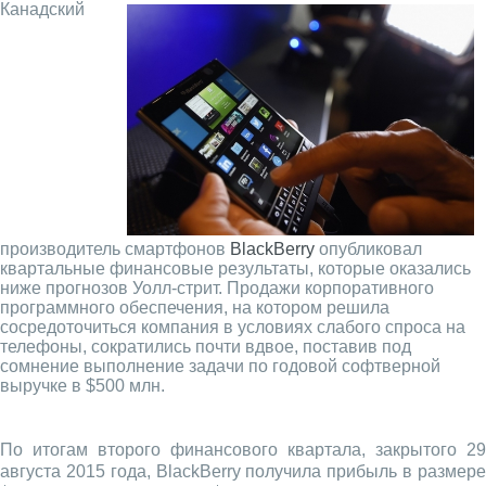
Канадский
производитель смартфонов
BlackBerry
опубликовал
квартальные финансовые результаты, которые оказались
ниже прогнозов Уолл-стрит. Продажи корпоративного
программного обеспечения, на котором решила
сосредоточиться компания в условиях слабого спроса на
телефоны, сократились почти вдвое, поставив под
сомнение выполнение задачи по годовой софтверной
выручке в $500 млн.
По итогам второго финансового квартала, закрытого 29
августа 2015 года, BlackBerry получила прибыль в размере