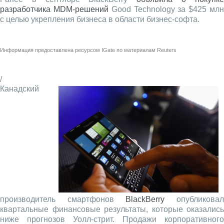
разработчика MDM-решений
Good Technology за $425 мл
с целью укрепления бизнеса в области бизнес-софта.
Информация предоставлена ресурсом
IGate
по материалам
Reuters
/
Канадский
производитель смартфонов
BlackBerry
опубликова
квартальные финансовые результаты, которые оказались
ниже прогнозов Уолл-стрит. Продажи корпоративного