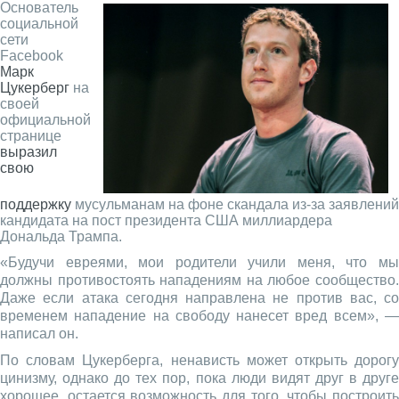
Основатель
социальной
сети
Facebook
Марк
Цукерберг
на
своей
официальной
странице
выразил
свою
поддержку
мусульманам на фоне скандала из-за заявлений
кандидата на пост президента США миллиардера
Дональда Трампа.
«Будучи евреями, мои родители учили меня, что мы
должны противостоять нападениям на любое сообщество.
Даже если атака сегодня направлена не против вас, со
временем нападение на свободу нанесет вред всем», —
написал он.
По словам Цукерберга, ненависть может открыть дорогу
цинизму, однако до тех пор, пока люди видят друг в друге
хорошее, остается возможность для того, чтобы построить