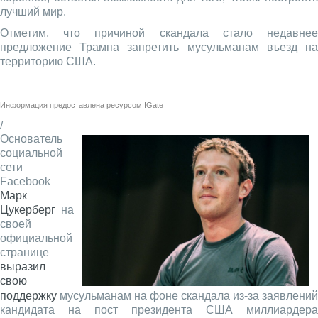
лучший мир.
Отметим, что причиной скандала стало недавнее
предложение Трампа запретить мусульманам въезд на
территорию США.
Информация предоставлена ресурсом
IGate
/
Основатель
социальной
сети
Facebook
Марк
Цукерберг
на
своей
официальной
странице
выразил
свою
поддержку
мусульманам на фоне скандала из-за заявлений
кандидата на пост президента США миллиардера