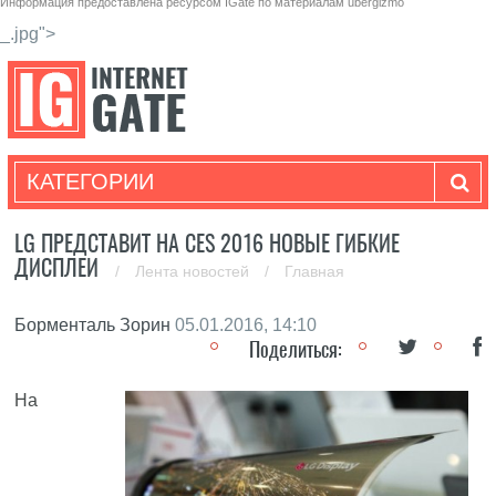
Информация предоставлена ресурсом
IGate
по материалам
ubergizmo
_.jpg">
КАТЕГОРИИ
LG ПРЕДСТАВИТ НА CES 2016 НОВЫЕ ГИБКИЕ
ДИСПЛЕИ
/
Лента новостей
/
Главная
Борменталь Зорин
05.01.2016, 14:10
Поделиться:
На