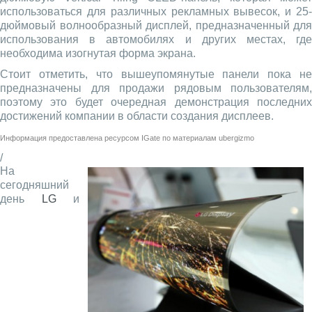
использоваться для различных рекламных вывесок, и 25-
дюймовый волнообразный дисплей, предназначенный для
использования в автомобилях и других местах, где
необходима изогнутая форма экрана.
Стоит отметить, что вышеупомянутые панели пока не
предназначены для продажи рядовым пользователям,
поэтому это будет очередная демонстрация последних
достижений компании в области создания дисплеев.
Информация предоставлена ресурсом
IGate
по материалам
ubergizmo
/
На
сегодняшний
день
LG
и