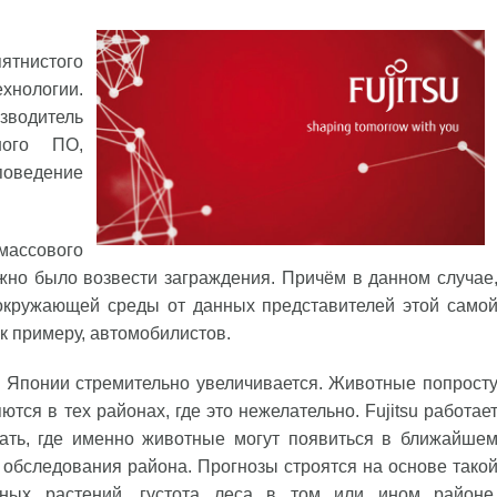
ятнистого
нологии.
водитель
ного ПО,
поведение
массового
жно было возвести заграждения. Причём в данном случае
 окружающей среды от данных представителей этой само
к примеру, автомобилистов.
в Японии стремительно увеличивается. Животные попрост
ся в тех районах, где это нежелательно. Fujitsu работае
вать, где именно животные могут появиться в ближайше
обследования района. Прогнозы строятся на основе тако
ных растений, густота леса в том или ином районе