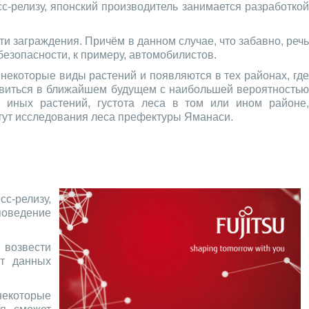
с-релизу, японский производитель занимается разработко
и заграждения. Причём в данном случае, что забавно, речь
езопасности, к примеру, автомобилистов.
некоторые виды растений и появляются в тех районах, где
появиться в ближайшем будущем с наибольшей вероятностью
 иных растений, густота леса в том или ином районе,
итут исследования леса префектуры Яманаси.
сс-релизу,
поведение
 возвести
от данных
 некоторые