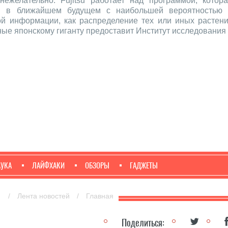
ежелательно. Fujitsu работает над программой, котор
ься в ближайшем будущем с наибольшей вероятностью
ой информации, как распределение тех или иных растени
нные японскому гиганту предоставит Институт исследовани
АУКА
ЛАЙФХАКИ
ОБЗОРЫ
ГАДЖЕТЫ
И
/
Лента новостей
/
Главная
Поделиться: