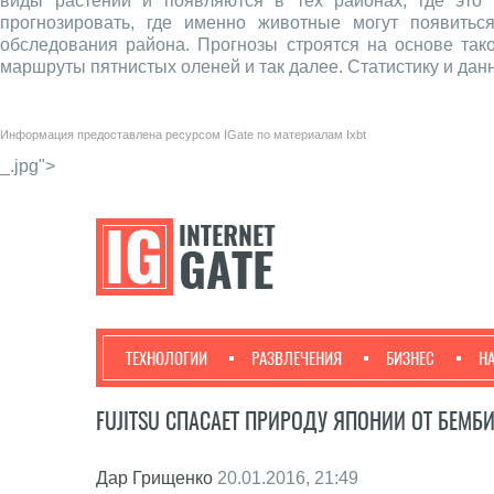
виды растений и появляются в тех районах, где это н
прогнозировать, где именно животные могут появит
обследования района. Прогнозы строятся на основе так
маршруты пятнистых оленей и так далее. Статистику и да
Информация предоставлена ресурсом
IGate
по материалам
Ixbt
_.jpg">
ТЕХНОЛОГИИ
РАЗВЛЕЧЕНИЯ
БИЗНЕС
Н
FUJITSU СПАСАЕТ ПРИРОДУ ЯПОНИИ ОТ БЕМБ
Дар Грищенко
20.01.2016, 21:49