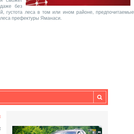
ая сможет
 даже без
й, густота леса в том или ином районе, предпочитаемые
я леса префектуры Яманаси.