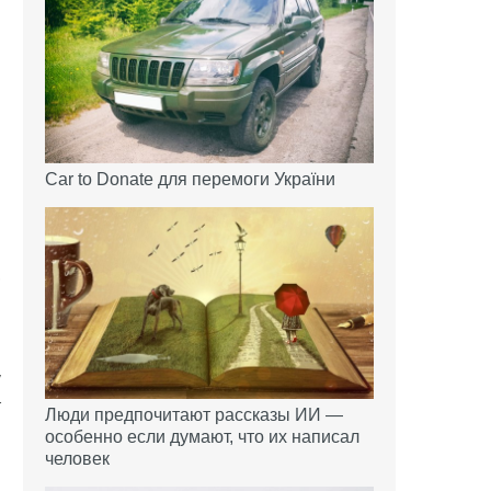
Car to Donate для перемоги України
,
й
у
т
Люди предпочитают рассказы ИИ —
м
особенно если думают, что их написал
человек
й
,