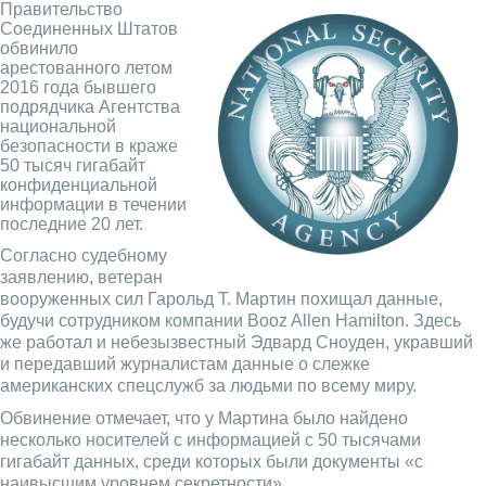
Правительство
Соединенных Штатов
обвинило
арестованного летом
2016 года бывшего
подрядчика Агентства
национальной
безопасности в краже
50 тысяч гигабайт
конфиденциальной
информации в течении
последние 20 лет.
Согласно судебному
заявлению, ветеран
вооруженных сил Гарольд Т. Мартин похищал данные,
будучи сотрудником компании Booz Allen Hamilton. Здесь
же работал и небезызвестный Эдвард Сноуден, укравший
и передавший журналистам данные о слежке
американских спецслужб за людьми по всему миру.
Обвинение отмечает, что у Мартина было найдено
несколько носителей с информацией с 50 тысячами
гигабайт данных, среди которых были документы «с
наивысшим уровнем секретности».