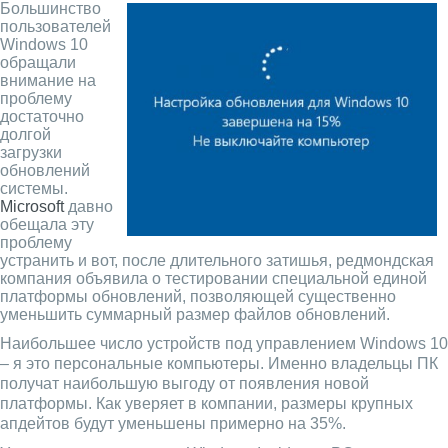
Большинство
пользователей
Windows 10
обращали
внимание на
проблему
достаточно
долгой
загрузки
обновлений
системы.
Microsoft
давно
обещала эту
проблему
устранить и вот, после длительного затишья, редмондская
компания объявила о тестировании специальной единой
платформы обновлений, позволяющей существенно
уменьшить суммарный размер файлов обновлений.
Наибольшее число устройств под управлением Windows 10
– я это персональные компьютеры. Именно владельцы ПК
получат наибольшую выгоду от появления новой
платформы. Как уверяет в компании, размеры крупных
апдейтов будут уменьшены примерно на 35%.