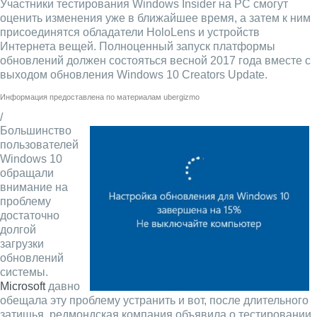
Участники тестирования Windows Insider на PC смогут
оценить изменения уже в ближайшее время, а затем к ним
присоединятся обладатели HoloLens и устройств
Интернета вещей. Полноценный запуск платформы
обновлений должен состояться весной 2017 года вместе с
выходом обновления Windows 10 Creators Update.
Информация предоставлена по материалам
ubergizmo
/
Большинство
пользователей
Windows 10
обращали
внимание на
проблему
достаточно
долгой
загрузки
обновлений
системы.
Microsoft
давно
обещала эту проблему устранить и вот, после длительного
затишья, редмондская компания объявила о тестировании