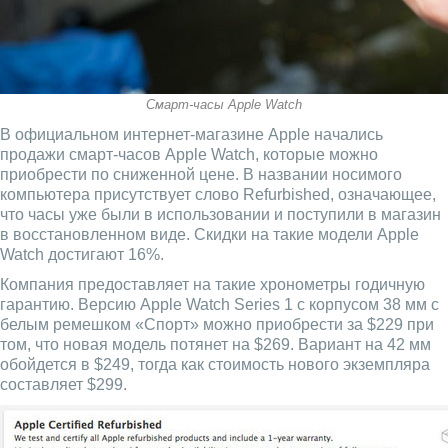
Смарт-часы Apple Watch
В официальном интернет-магазине Apple начались
продажи смарт-часов Apple Watch, которые можно
приобрести по сниженной цене. В названии носимого
компьютера присутствует слово Refurbished, означающее,
что часы уже были в использовании и поступили в магазин
в восстановленном виде. Скидки на такие модели Apple
Watch достигают 16%.
Компания предоставляет на такие хронометры годичную
гарантию. Версию Apple Watch Series 1 с корпусом 38 мм с
белым ремешком «Спорт» можно приобрести за $229 при
том, что новая модель потянет на $269. Вариант на 42 мм
обойдется в $249, тогда как стоимость нового экземпляра
составляет $299.