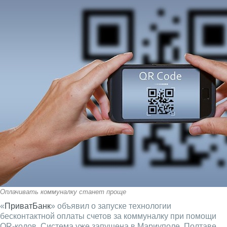
Оплачивать коммуналку станет проще
«
ПриватБанк
» объявил о запуске технологии
бесконтактной оплаты счетов за коммуналку при помощи
QR-кодов. Система уже запущена в Мариуполе, Полтаве,