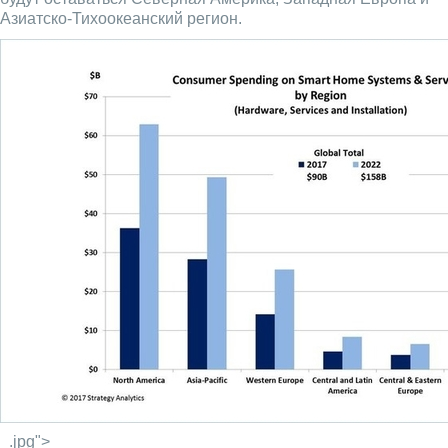
Азиатско-Тихоокеанский регион.
_.jpg">