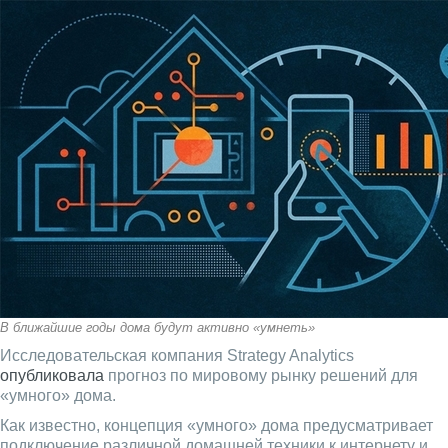
В ближайшие годы дома будут активно «умнеть»
Исследовательская компания Strategy Analytics
опубликовала
прогноз по мировому рынку решений для
«умного» дома.
Как известно, концепция «умного» дома предусматривает
подключение различной домашней техники к интернету и