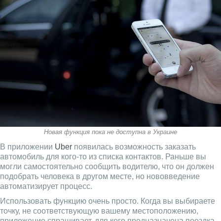
Новая функция пока не доступна в Украине
В приложении
Uber
появилась возможность заказать
автомобиль для кого-то из списка контактов. Раньше вы
могли самостоятельно сообщить водителю, что он должен
подобрать человека в другом месте, но нововведение
автоматизирует процесс.
Использовать функцию очень просто. Когда вы выбираете
точку, не соответствующую вашему местоположению,
приложение спрашивает, для кого предназначена поездка