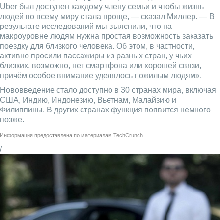
Uber был доступен каждому члену семьи и чтобы жизнь
людей по всему миру стала проще, — сказал Миллер. — В
результате исследований мы выяснили, что на
макроуровне людям нужна простая возможность заказать
поездку для близкого человека. Об этом, в частности,
активно просили пассажиры из разных стран, у чьих
близких, возможно, нет смартфона или хорошей связи,
причём особое внимание уделялось пожилым людям».
Нововведение стало доступно в 30 странах мира, включая
США, Индию, Индонезию, Вьетнам, Малайзию и
Филиппины. В других странах функция появится немного
позже.
Информация предоставлена по материалам
TechCrunch
/