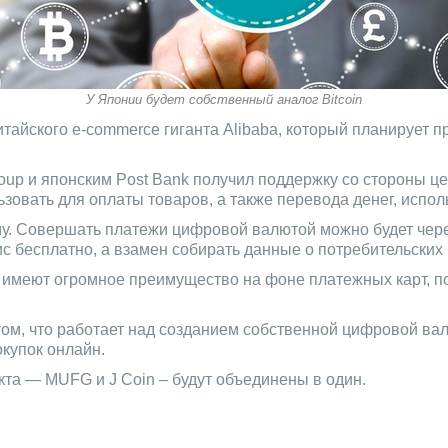
У Японии будет собственный аналог Bitcoin
итайского e-commerce гиганта Alibaba, который планирует
Group и японским Post Bank получил поддержку со стороны 
ьзовать для оплаты товаров, а также перевода денег, испо
ному. Совершать платежи цифровой валютой можно будет че
вис бесплатно, а взамен собирать данные о потребительских
ги имеют огромное преимущество на фоне платежных карт, 
том, что работает над созданием собственной цифровой ва
купок онлайн.
екта — MUFG и J Coin – будут объединены в один.