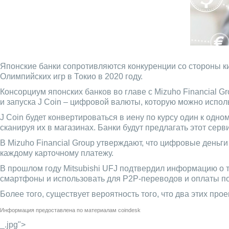
Японские банки сопротивляются конкуренции со стороны к
Олимпийских игр в Токио в 2020 году.
Консорциум японских банков во главе с Mizuho Financial 
и запуска J Coin – цифровой валюты, которую можно испол
J Coin будет конвертироваться в иену по курсу один к од
сканируя их в магазинах. Банки будут предлагать этот сер
В Mizuho Financial Group утверждают, что цифровые день
каждому карточному платежу.
В прошлом году Mitsubishi UFJ подтвердил информацию о 
смартфоны и использовать для P2P-переводов и оплаты по
Более того, существует вероятность того, что два этих про
Информация предоставлена по материалам
coindesk
_.jpg">