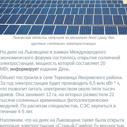
Львовская область получила за несколько дней сразу две
крупные «зеленые» электростанции
На днях на Львовщине в рамках Международного
экономического форума состоялось открытие солнечной
электростанции, мощность которой составляет 20
МВт,
информирует
издание День.
Объект ​​построили в селе Терновица Яворивского района.
За год электростанция будет производить 6,5 млн кВт * ч,
что позволит питать электричеством около пяти тысяч
домов. Она занимает 12 га, на которых разместили 22
тысячи солнечных кремниевых фотоэлектрических
модулей. По расчетам специалистов, СЭС окупиться в
течение 4-5 лет.
Напомним, что на днях на Львовщине также была открыта
ветровая электростанция ​​«Старый Самбор-2» мощностью