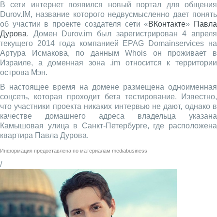
В сети интернет появился новый портал для общения
Durov.IM, название которого недвусмысленно дает понять
об участии в проекте создателя сети «
ВКонтакте
»
Павл
Дурова
. Домен Durov.im был зарегистрирован 4 апреля
текущего 2014 года компанией EPAG Domainservices на
Артура Исмакова, по данным Whois он проживает в
Израиле, а доменная зона .im относится к территории
острова Мэн.
В настоящее время на домене размещена одноименная
соцсеть, которая проходит бета тестирование. Известно,
что участники проекта никаких интервью не дают, однако в
качестве домашнего адреса владельца указана
Камышовая улица в Санкт-Петербурге, где расположена
квартира Павла Дурова.
Информация предоставлена по материалам
mediabusiness
/