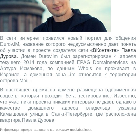
В сети интернет появился новый портал для общения
Durov.IM, название которого недвусмысленно дает понять
об участии в проекте создателя сети «
ВКонтакте
»
Павл
Дурова
. Домен Durov.im был зарегистрирован 4 апреля
текущего 2014 года компанией EPAG Domainservices на
Артура Исмакова, по данным Whois он проживает в
Израиле, а доменная зона .im относится к территории
острова Мэн.
В настоящее время на домене размещена одноименная
соцсеть, которая проходит бета тестирование. Известно,
что участники проекта никаких интервью не дают, однако в
качестве домашнего адреса владельца указана
Камышовая улица в Санкт-Петербурге, где расположена
квартира Павла Дурова.
Информация предоставлена по материалам
mediabusiness