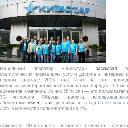
Мобильный оператор «Киевстар»
рассказал
о
статистических показателях услуги доступа в интернет, в
первом квартале 2015 года. Итак, за этот период
мобильным интернетом воспользовались порядка 11,3 млн
абонентов компании. Из них 25 тысяч — это пользователи
3G интернета. Объемы трафика, использованного
абонентами «
Киевстар
», увеличился за год более чем н
30%, а количество пользователей на 2%.
«Скорость 3G-интернета позволяет скачивать намного