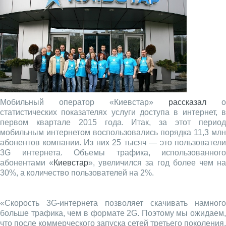
Мобильный оператор «Киевстар»
рассказал
о
статистических показателях услуги доступа в интернет, в
первом квартале 2015 года. Итак, за этот период
мобильным интернетом воспользовались порядка 11,3 млн
абонентов компании. Из них 25 тысяч — это пользователи
3G интернета. Объемы трафика, использованного
абонентами «
Киевстар
», увеличился за год более чем н
30%, а количество пользователей на 2%.
«Скорость 3G-интернета позволяет скачивать намного
больше трафика, чем в формате 2G. Поэтому мы ожидаем,
что после коммерческого запуска сетей третьего поколения,