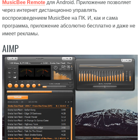
MusicBee Remote
для Android. Приложение позволяет
через интернет дистанционно управлять
воспроизведением MusicBee на ПК. И, как и сама
программа, приложение абсолютно бесплатно и даже не
имеет рекламы.
AIMP