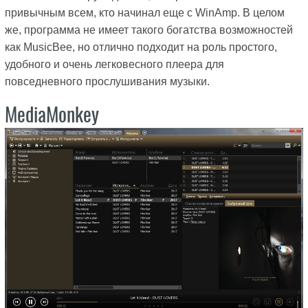
привычным всем, кто начинал еще с WinAmp. В целом
же, программа не имеет такого богатства возможностей
как MusicBee, но отлично подходит на роль простого,
удобного и очень легковесного плеера для
повседневного прослушивания музыки.
MediaMonkey