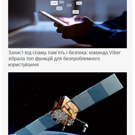
Захист від спаму, памʼять і безпека: команда Viber
зібрала топ функцій для безпроблемного
користування