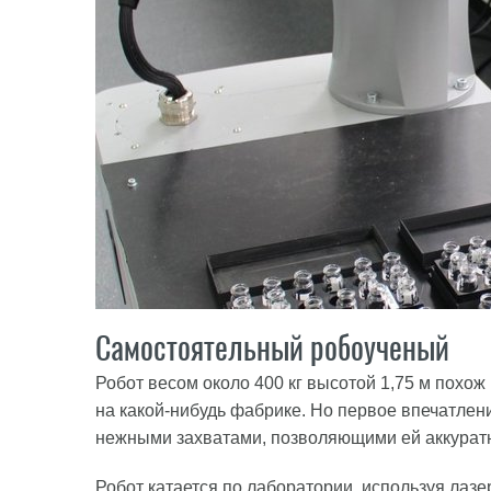
Самостоятельный робоученый
Робот весом около 400 кг высотой 1,75 м похо
на какой-нибудь фабрике. Но первое впечатле
нежными захватами, позволяющими ей аккуратн
Робот катается по лаборатории, используя лазе