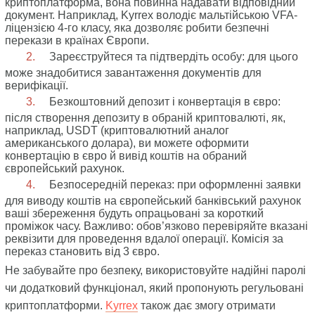
криптоплатформа, вона повинна надавати відповідний
документ. Наприклад, Kyrrex володіє мальтійською VFA-
ліцензією 4-го класу, яка дозволяє робити безпечні
перекази в країнах Європи.
Зареєструйтеся та підтвердіть особу: для цього
може знадобитися завантаження документів для
верифікації.
Безкоштовний депозит і конвертація в євро:
після створення депозиту в обраній криптовалюті, як,
наприклад, USDT (криптовалютний аналог
американського долара), ви можете оформити
конвертацію в євро й вивід коштів на обраний
європейський рахунок.
Безпосередній переказ: при оформленні заявки
для виводу коштів на європейський банківський рахунок
ваші збереження будуть опрацьовані за короткий
проміжок часу. Важливо: обов’язково перевіряйте вказані
реквізити для проведення вдалої операції. Комісія за
переказ становить від 3 євро.
Не забувайте про безпеку, використовуйте надійні паролі
чи додатковий функціонал, який пропонують регульовані
криптоплатформи.
Kyrrex
також дає змогу отримати