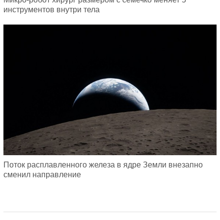
инструментов внутри тела
Поток расплавленного железа в ядре Земли внезапно
сменил направление