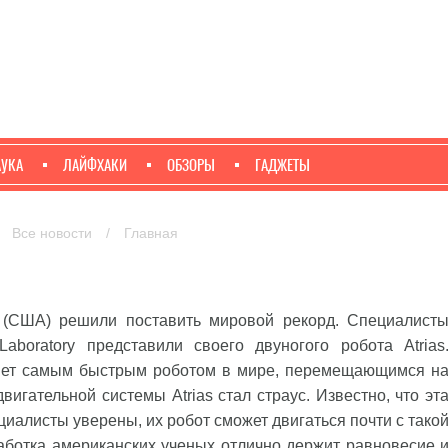
АУКА
ЛАЙФХАКИ
ОБЗОРЫ
ГАДЖЕТЫ
Все новости
/
Главная
 (США) решили поставить мировой рекорд. Специалист
aboratory представили своего двуногого робота Atrias
танет самым быстрым роботом в мире, перемещающимся н
вигательной системы Atrias стал страус. Известно, что эт
ециалисты уверены, их робот сможет двигаться почти с тако
аботка американских ученых отлично держит равновесие 