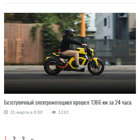
Безступичный электромотоцикл прошел 1366 км за 24 часа
31 марта в 8:00
1210
1
2
3
»