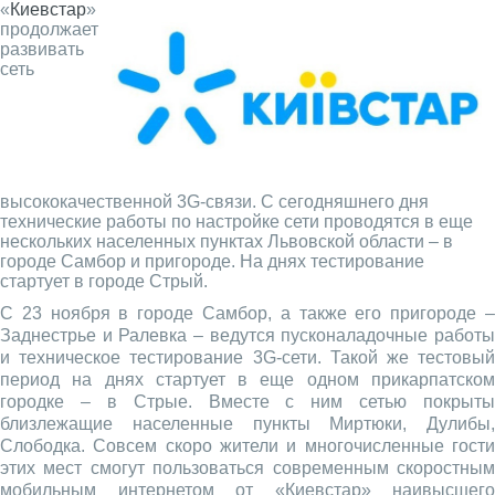
«
Киевстар
»
продолжает
развивать
сеть
высококачественной 3G-связи. С сегодняшнего дня
технические работы по настройке сети проводятся в еще
нескольких населенных пунктах Львовской области – в
городе Самбор и пригороде. На днях тестирование
стартует в городе Стрый.
С 23 ноября в городе Самбор, а также его пригороде –
Заднестрье и Ралевка – ведутся пусконаладочные работы
и техническое тестирование 3G-сети. Такой же тестовый
период на днях стартует в еще одном прикарпатском
городке – в Стрые. Вместе с ним сетью покрыты
близлежащие населенные пункты Миртюки, Дулибы,
Слободка. Совсем скоро жители и многочисленные гости
этих мест смогут пользоваться современным скоростным
мобильным интернетом от «Киевстар» наивысшего