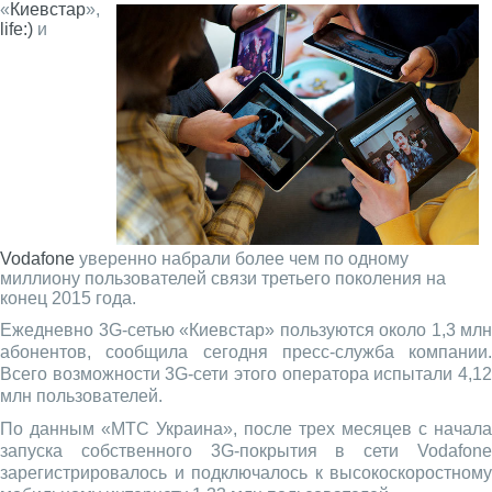
«
Киевстар
»,
life:)
и
Vodafone
уверенно набрали более чем по одному
миллиону пользователей связи третьего поколения на
конец 2015 года.
Ежедневно 3G-сетью «Киевстар» пользуются около 1,3 млн
абонентов, сообщила сегодня пресс-служба компании.
Всего возможности 3G-сети этого оператора испытали 4,12
млн пользователей.
По данным «МТС Украина», после трех месяцев с начала
запуска собственного 3G-покрытия в сети Vodafone
зарегистрировалось и подключалось к высокоскоростному