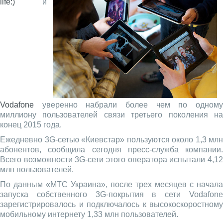
life:)
и
Vodafone
уверенно набрали более чем по одному
миллиону пользователей связи третьего поколения на
конец 2015 года.
Ежедневно 3G-сетью «Киевстар» пользуются около 1,3 млн
абонентов, сообщила сегодня пресс-служба компании.
Всего возможности 3G-сети этого оператора испытали 4,12
млн пользователей.
По данным «МТС Украина», после трех месяцев с начала
запуска собственного 3G-покрытия в сети Vodafone
зарегистрировалось и подключалось к высокоскоростному
мобильному интернету 1,33 млн пользователей.