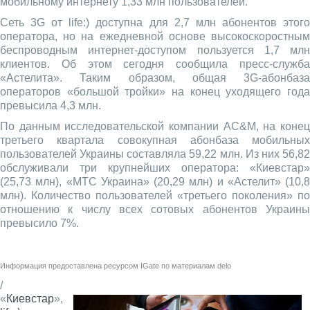
мобильному интернету 1,33 млн пользователей.
Сеть 3G от life:) доступна для 2,7 млн абонентов этого
оператора, но на ежедневной основе высокоскоростным
беспроводным интернет-доступом пользуется 1,7 млн
клиентов. Об этом сегодня сообщила пресс-служба
«Астелита». Таким образом, общая 3G-абонбаза
операторов «большой тройки» на конец уходящего года
превысила 4,3 млн.
По данным исследовательской компании AC&M, на конец
третьего квартала совокупная абонбаза мобильных
пользователей Украины составляла 59,22 млн. Из них 56,82
обслуживали три крупнейших оператора: «Киевстар»
(25,73 млн), «МТС Украина» (20,29 млн) и «Астелит» (10,8
млн). Количество пользователей «третьего поколения» по
отношению к числу всех сотовых абонентов Украины
превысило 7%.
Информация предоставлена ресурсом
IGate
по материалам
delo
/
«
Киевстар
»,