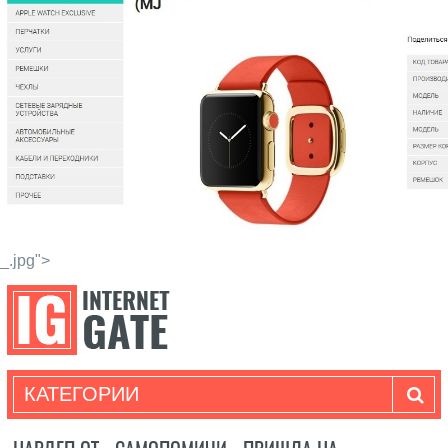
_.jpg">
КАТЕГОРИИ