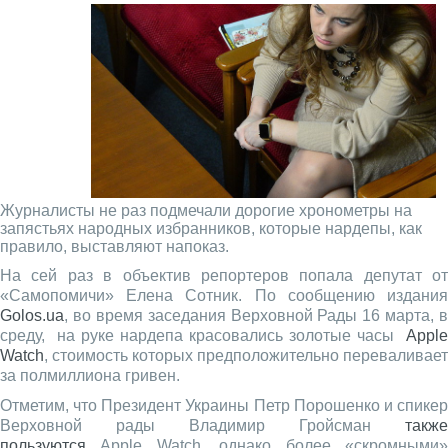
Журналисты не раз подмечали дорогие хронометры на
запястьях народных избранников, которые нардепы, как
правило, выставляют напоказ.
На сей раз в объектив репортеров попала депутат от
«Самопомичи» Елена Сотник. По сообщению издания
Golos.ua
, во время заседания Верховной Рады 16 марта, в
среду, на руке нардепа красовались золотые часы
Apple
Watch
, стоимость которых предположительно переваливает
за полмиллиона гривен.
Отметим, что Президент Украины Петр Порошенко и спикер
Верховной рады Владимир Гройсман
также
пользуются
Apple Watch, однако более «скромными»