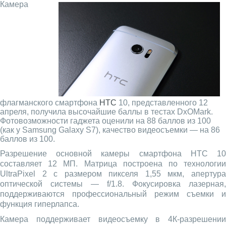
Камера
флагманского смартфона
HTC
10, представленного 12
апреля, получила высочайшие баллы в тестах DxOMark.
Фотовозможности гаджета оценили на 88 баллов из 100
(как у Samsung Galaxy S7), качество видеосъемки — на 86
баллов из 100.
Разрешение основной камеры смартфона HTC 10
составляет 12 МП. Матрица построена по технологии
UltraPixel 2 c размером пикселя 1,55 мкм, апертура
оптической системы — f/1.8. Фокусировка лазерная,
поддерживаются профессиональный режим съемки и
функция гиперлапса.
Камера поддерживает видеосъемку в 4К-разрешении