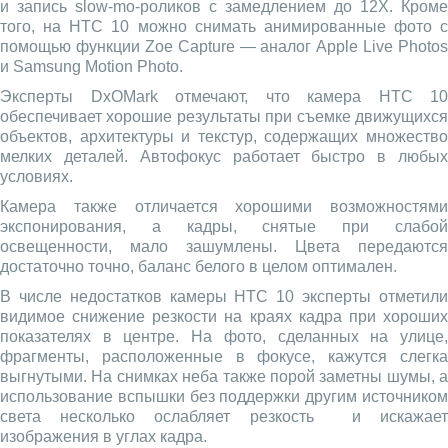
и запись slow-mo-роликов с замедлением до 12Х. Кроме
того, на HTC 10 можно снимать анимированные фото с
помощью функции Zoe Capture — аналог Apple Live Photos
и Samsung Motion Photo.
Эксперты DxOMark отмечают, что камера HTC 10
обеспечивает хорошие результаты при съемке движущихся
объектов, архитектуры и текстур, содержащих множество
мелких деталей. Автофокус работает быстро в любых
условиях.
Камера также отличается хорошими возможностями
экспонирования, а кадры, снятые при слабой
освещенности, мало зашумлены. Цвета передаются
достаточно точно, баланс белого в целом оптимален.
В числе недостатков камеры HTC 10 эксперты отметили
видимое снижение резкости на краях кадра при хороших
показателях в центре. На фото, сделанных на улице,
фрагменты, расположенные в фокусе, кажутся слегка
выгнутыми. На снимках неба также порой заметны шумы, а
использование вспышки без поддержки другим источником
света несколько ослабляет резкость и искажает
изображения в углах кадра.