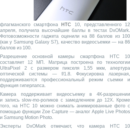
флагманского смартфона
HTC
10, представленного 1
апреля, получила высочайшие баллы в тестах DxOMark.
Фотовозможности гаджета оценили на 88 баллов из 100
(как у Samsung Galaxy S7), качество видеосъемки — на 86
баллов из 100.
Разрешение основной камеры смартфона HTC 10
составляет 12 МП. Матрица построена по технологии
UltraPixel 2 c размером пикселя 1,55 мкм, апертура
оптической системы — f/1.8. Фокусировка лазерная,
поддерживаются профессиональный режим съемки и
функция гиперлапса.
Камера поддерживает видеосъемку в 4К-разрешении
и запись slow-mo-роликов с замедлением до 12Х. Кроме
того, на HTC 10 можно снимать анимированные фото с
помощью функции Zoe Capture — аналог Apple Live Photos
и Samsung Motion Photo.
Эксперты DxOMark отмечают, что камера HTC 10