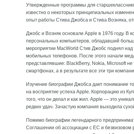
Утвержденные программы для старшеклассников
известно о некоторых принципиальных изменения
опыт работы
Стива Джобса
и
Стива Возняка
, о
Джобс и Возняк основали Apple в 1976 году. В 
персональных компьютеров, обладавший больш
мероприятии MacWorld Стив Джобс поднял над
мобильных телефонов. После этого начали мед
представлявшие: BlackBerry, Nokia, Microsoft н
смартфонах, а в результате все эти три компан
Изучение биографии Джобса дает понимание тог
на восприятие успеха Apple. Корпорацию из Ку
того, что он делал и как жил. Apple — это уник
редких удач. Зачастую компания выходила сухо
Помимо биографии легендарного предпринимате
Соглашении об ассоциации с ЕС и безвизовом 