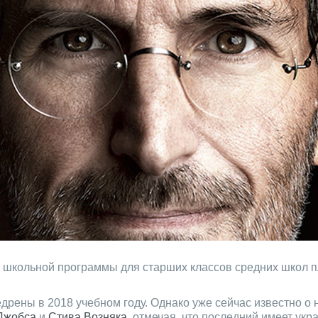
 школьной программы для старших классов средних школ 
рены в 2018 учебном году. Однако уже сейчас известно о 
Джобса
и
Стива Возняка
, отмечая, что последний имеет укр