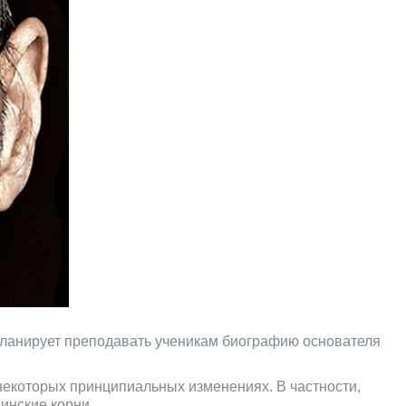
планирует преподавать ученикам биографию основателя
некоторых принципиальных изменениях. В частности,
аинские корни.