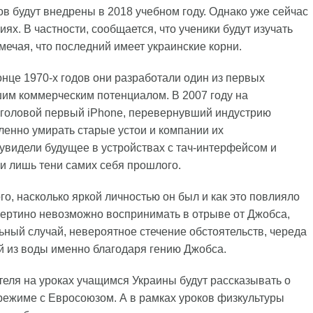
 будут внедрены в 2018 учебном году. Однако уже сейчас
х. В частности, сообщается, что ученики будут изучать
тмечая, что последний имеет украинские корни.
конце 1970-х годов они разработали один из первых
им коммерческим потенциалом. В 2007 году на
 головой первый iPhone, перевернувший индустрию
ленно умирать старые устои и компании их
е увидели будущее в устройствах с тач-интерфейсом и
ии лишь тени самих себя прошлого.
о, насколько яркой личностью он был и как это повлияло
пертино невозможно воспринимать в отрыве от Джобса,
альный случай, невероятное стечение обстоятельств, череда
й из воды именно благодаря гению Джобса.
ля на уроках учащимся Украины будут рассказывать о
режиме с Евросоюзом. А в рамках уроков физкультуры