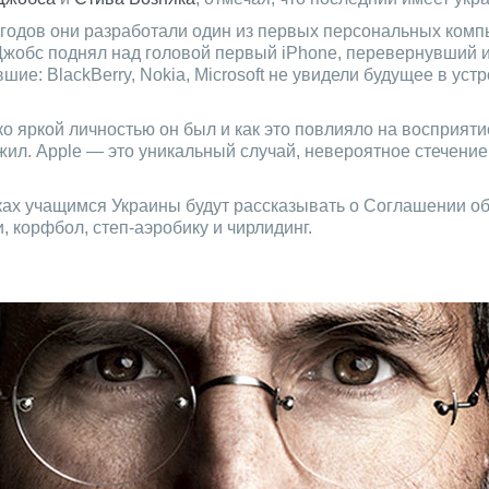
0-х годов они разработали один из первых персональных к
Джобс поднял над головой первый iPhone, перевернувший 
ие: BlackBerry, Nokia, Microsoft не увидели будущее в уст
о яркой личностью он был и как это повлияло на восприят
к жил. Apple — это уникальный случай, невероятное стечени
ах учащимся Украины будут рассказывать о Соглашении об
 корфбол, степ-аэробику и чирлидинг.