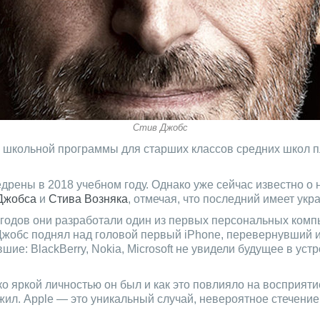
Стив Джобс
 школьной программы для старших классов средних школ 
рены в 2018 учебном году. Однако уже сейчас известно о 
Джобса
и
Стива Возняка
, отмечая, что последний имеет укр
0-х годов они разработали один из первых персональных к
Джобс поднял над головой первый iPhone, перевернувший 
ие: BlackBerry, Nokia, Microsoft не увидели будущее в уст
о яркой личностью он был и как это повлияло на восприят
к жил. Apple — это уникальный случай, невероятное стечени