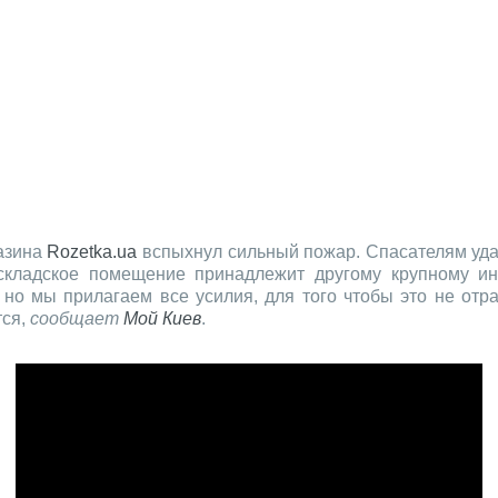
газина
Rozetka.ua
вспыхнул сильный пожар. Спасателям удал
складское помещение принадлежит другому крупному инт
но мы прилагаем все усилия, для того чтобы это не отра
тся,
сообщает
Мой Киев
.