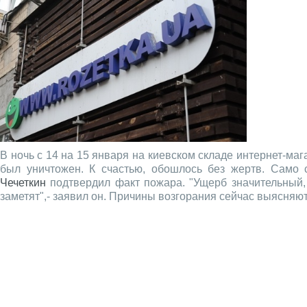
В ночь с 14 на 15 января на киевском складе интернет-ма
был уничтожен. К счастью, обошлось без жертв. Само 
Чечеткин
подтвердил факт пожара. "Ущерб значительный, 
заметят",- заявил он. Причины возгорания сейчас выясняю