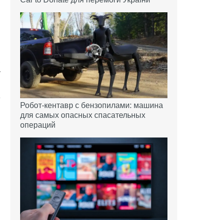
.
,
у
ы
е
Робот-кентавр с бензопилами: машина
для самых опасных спасательных
операций