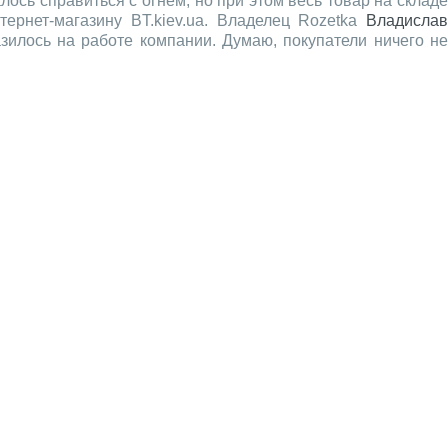
ось справиться с огнём, но при этом весь товар на склад
ернет-магазину BT.kiev.ua. Владелец Rozetka
Владислав
зилось на работе компании. Думаю, покупатели ничего не