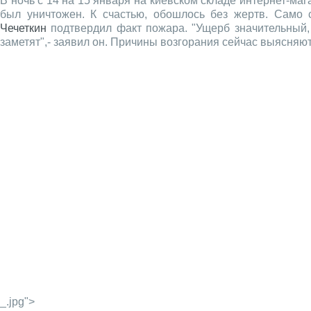
В ночь с 14 на 15 января на киевском складе интернет-ма
был уничтожен. К счастью, обошлось без жертв. Само 
Чечеткин
подтвердил факт пожара. "Ущерб значительный, 
заметят",- заявил он. Причины возгорания сейчас выясняю
_.jpg">