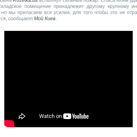
газина
Rozetka.ua
вспыхнул сильный пожар. Спасателям удал
складское помещение принадлежит другому крупному инт
но мы прилагаем все усилия, для того чтобы это не отра
тся,
сообщает
Мой Киев
.