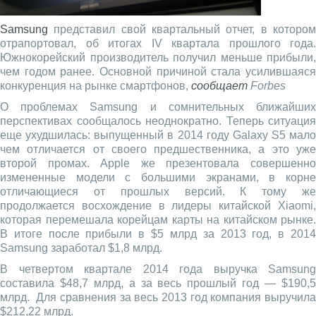
Samsung
представил свой квартальный отчет, в котором
отрапортовал, об итогах IV квартала прошлого года.
Южнокорейский производитель получил меньше прибыли,
чем годом ранее. Основной причиной стала усилившаяся
конкуренция на рынке смартфонов,
сообщает
Forbes
О проблемах Samsung и сомнительных ближайших
перспективах сообщалось неоднократно. Теперь ситуация
еще ухудшилась: выпущенный в 2014 году Galaxy S5 мало
чем отличается от своего предшественника, а это уже
второй промах. Apple же презентовала совершенно
измененные модели с большими экранами, в корне
отличающиеся от прошлых версий. К тому же
продолжается восхождение в лидеры китайской Xiaomi,
которая перемешала корейцам карты на китайском рынке.
В итоге после прибыли в $5 млрд за 2013 год, в 2014
Samsung заработал $1,8 млрд.
В четвертом квартале 2014 года выручка Samsung
составила $48,7 млрд, а за весь прошлый год — $190,5
млрд. Для сравнения за весь 2013 год компания выручила
$212,22 млрд.