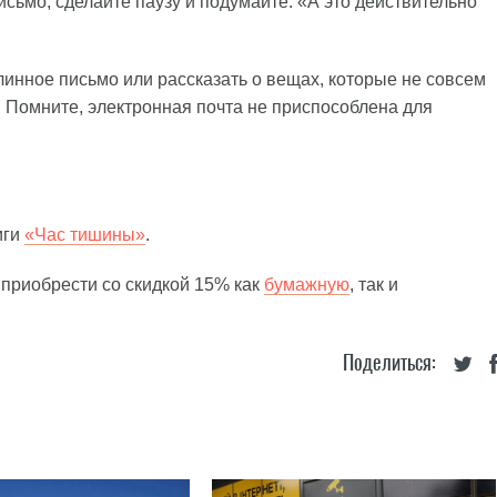
сьмо, сделайте паузу и подумайте: «А это действительно
линное письмо или рассказать о вещах, которые не совсем
. Помните, электронная почта не приспособлена для
иги
«Час тишины»
.
т приобрести со скидкой 15% как
бумажную
, так и
Поделиться: