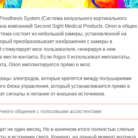
 Prosthesis System (Система визуального кортикального
на компанией Second Sight Medical Products. Orion в общих
истема состоит из небольшой камеры, установленной на
оторый преобразовывает изображение с камеры в
 стимулирует мозг пользователя, генерируя в нем
 месте контакта. Если Argus II использовал имплантаты,
та, Orion имплантируется прямо в мозг.
атрицы электродов, которые крепятся между полушариями
ого блока управления, который устанавливается прямо в
ет сигналы и питание от внешних источников.
вучного общения с голосовыми ассистентами
дит не один месяц. Но в конечном итоге полностью слепые
ты и источники света. Конечно, на данный момент матрица