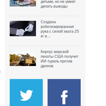
детьми, но не умеет
делать выводы
Создана
роботизированная
рука с силой хвата 25
кг и…
Корпус морской
пехоты США получит
ИИ-турель против
дронов