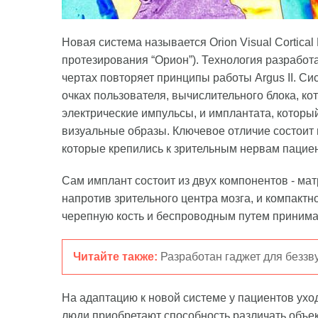
Новая система называется Orion Visual Cortical
протезирования “Орион”). Технология разработа
чертах повторяет принципы работы Argus II. С
очках пользователя, вычислительного блока, к
электрические импульсы, и имплантата, который
визуальные образы. Ключевое отличие состоит в
которые крепились к зрительным нервам пациен
Сам имплант состоит из двух компонентов - м
напротив зрительного центра мозга, и компактн
черепную кость и беспроводным путем принима
Читайте также:
Разработан гаджет для безз
На адаптацию к новой системе у пациентов ухо
люди приобретают способность различать объек