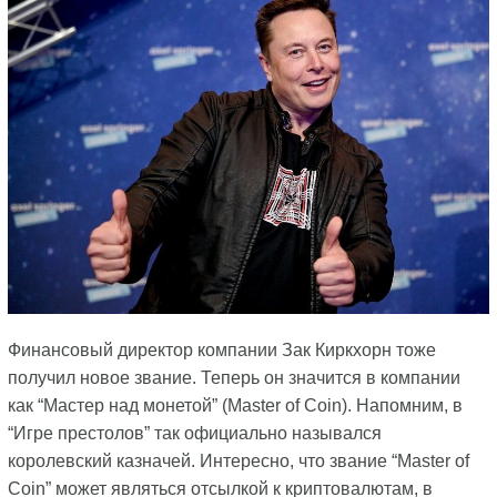
Финансовый директор компании Зак Киркхорн тоже
получил новое звание. Теперь он значится в компании
как “Мастер над монетой” (Master of Coin). Напомним, в
“Игре престолов” так официально назывался
королевский казначей. Интересно, что звание “Master of
Coin” может являться отсылкой к криптовалютам, в