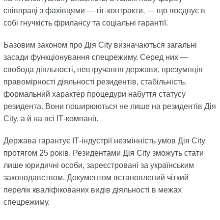
співпраці з фахівцями — гіг-контракти, — що поєднує в
собі гнучкість фрилансу та соціальні гарантії.
Базовим законом про Дія City визначаються загальні
засади функціонування спецрежиму. Серед них —
свобода діяльності, невтручання держави, презумпція
правомірності діяльності резидентів, стабільність,
формальний характер процедури набуття статусу
резидента. Вони поширюються не лише на резидентів Дія
City, а й на всі ІТ-компанії.
Держава гарантує ІТ-індустрії незмінність умов Дія City
протягом 25 років. Резидентами Дія City зможуть стати
лише юридичні особи, зареєстровані за українським
законодавством. Документом встановлений чіткий
перелік кваліфікованих видів діяльності в межах
спецрежиму.