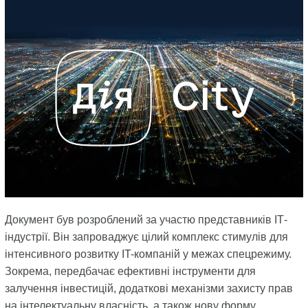
Документ був розроблений за участю представників ІТ-
індустрії. Він запроваджує цілий комплекс стимулів для
інтенсивного розвитку IT-компаній у межах спецрежиму.
Зокрема, передбачає ефективні інструменти для
залучення інвестицій, додаткові механізми захисту прав
на інтелектуальну власність, а також нову форму