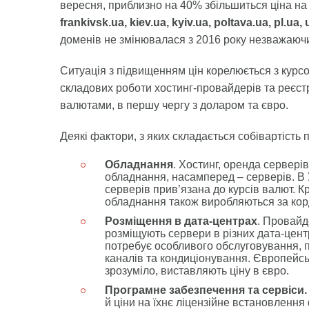
вересня, приблизно на 40% збільшиться ціна на
frankivsk.ua, kiev.ua, kyiv.ua, poltava.ua, pl.ua
доменів не змінювалася з 2016 року незважаючи
Ситуація з підвищенням цін корелюється з курсо
складових роботи хостинг-провайдерів та реєст
валютами, в першу чергу з доларом та євро.
Деякі фактори, з яких складається собівартість п
Обладнання
. Хостинг, оренда сервері
обладнання, насамперед – серверів. В 
серверів прив’язана до курсів валют. К
обладнання також виробляються за ко
Розміщення в дата-центрах
. Провайд
розміщують сервери в різних дата-центр
потребує особливого обслуговування, п
каналів та кондиціонування. Європейсь
зрозуміло, виставляють ціну в євро.
Програмне забезпечення та сервіси.
й ціни на їхнє ліцензійне встановленн