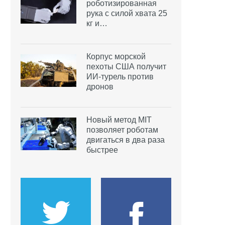
роботизированная
рука с силой хвата 25
кг и…
Корпус морской
пехоты США получит
ИИ-турель против
дронов
Новый метод MIT
позволяет роботам
двигаться в два раза
быстрее