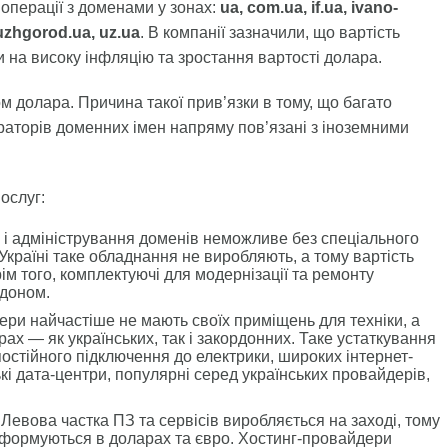
 операції з доменами у зонах:
ua, com.ua, if.ua, ivano-
, uzhgorod.ua, uz.ua
. В компанії зазначили, що вартість
 на високу інфляцію та зростання вартості долара.
м долара. Причина такої прив’язки в тому, що багато
раторів доменних імен напряму пов’язані з іноземними
ослуг:
в і адміністрування доменів неможливе без спеціального
Україні таке обладнання не виробляють, а тому вартість
рім того, комплектуючі для модернізації та ремонту
рдоном.
ери найчастіше не мають своїх приміщень для техніки, а
ах — як українських, так і закордонних. Таке устаткування
остійного підключення до електрики, широких інтернет-
кі дата-центри, популярні серед українських провайдерів,
Левова частка ПЗ та сервісів виробляється на заході, тому
я формуються в доларах та євро. Хостинг-провайдери