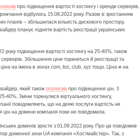
олосив
про підвищення вартості хостингу і оренди серверів
рожчання відбулось 15.08.2022 року. Разом зі зростанням
х планів – збільшилася кількість дискового простору,
овайдер планує підняти вартість реєстрації українських
22 року підвищення вартості хостингу на 25-40%, також
 серверів. Збільшення ціни торкнеться й реєстрації та
на на імена в зонах com, biz, club, xyz тощо. Ціна ж на
овайдер, який також
оголосив
про підвищення цін. З
25-40%. Зміни торкнулися віртуального хостингу,
панії повідомляють, що на деякі послуги вартість не
я цін на домени компанія поки не повідомила.
їнських доменів зросте з 01.09.2022 року. Про це повідомив
тор доменної зони UA компанія «Хостмайстер». Так, з