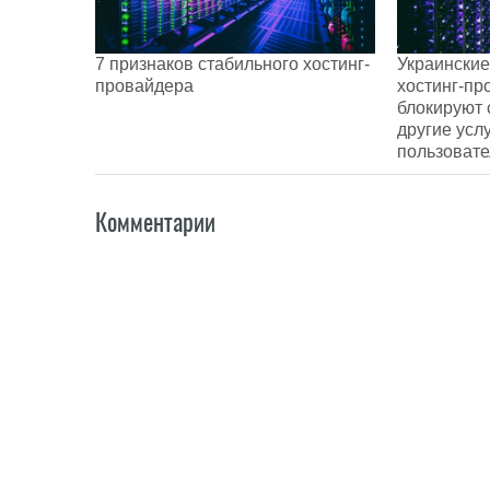
7 признаков стабильного хостинг-
Украинские
провайдера
хостинг-пр
блокируют 
другие усл
пользоват
Комментарии