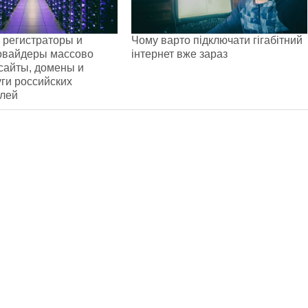
 регистраторы и
Чому варто підключати гігабітний
овайдеры массово
інтернет вже зараз
сайты, домены и
уги российских
елей