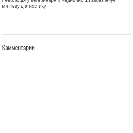
Революція у ветеринарній медицині: ШІ забезпечує
миттєву діагностику
Комментарии