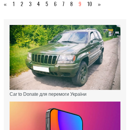
«
1
2
3
4
5
6
7
8
9
10
»
Car to Donate для перемоги України