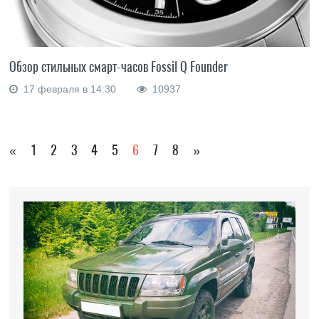
Обзор стильных смарт-часов Fossil Q Founder
17 февраля в 14:30
10937
«
1
2
3
4
5
6
7
8
»