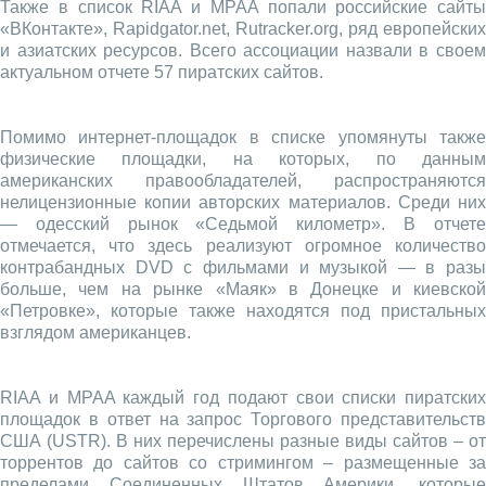
Также в список RIAA и MPAA попали российские сайты
«ВКонтакте», Rapidgator.net, Rutracker.org, ряд европейских
и азиатских ресурсов. Всего ассоциации назвали в своем
актуальном отчете 57 пиратских сайтов.
Помимо интернет-площадок в списке упомянуты также
физические площадки, на которых, по данным
американских правообладателей, распространяются
нелицензионные копии авторских материалов. Среди них
— одесский рынок «Седьмой километр». В отчете
отмечается, что здесь реализуют огромное количество
контрабандных DVD с фильмами и музыкой — в разы
больше, чем на рынке «Маяк» в Донецке и киевской
«Петровке», которые также находятся под пристальных
взглядом американцев.
RIAA и MPAA каждый год подают свои списки пиратских
площадок в ответ на запрос Торгового представительств
США (USTR). В них перечислены разные виды сайтов – от
торрентов до сайтов со стримингом – размещенные за
пределами Соединенных Штатов Америки, которые