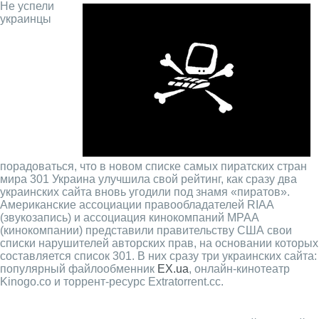
Не успели
украинцы
порадоваться, что в новом списке самых пиратских стран
мира 301 Украина улучшила свой рейтинг, как сразу два
украинских сайта вновь угодили под знамя «пиратов».
Американские ассоциации правообладателей RIAA
(звукозапись) и ассоциация кинокомпаний MPAA
(кинокомпании) представили правительству США свои
списки нарушителей авторских прав, на основании которых
составляется список 301. В них сразу три украинских сайта:
популярный файлообменник
EX.ua
, онлайн-кинотеатр
Kinogo.co и торрент-ресурс Extratorrent.cc.