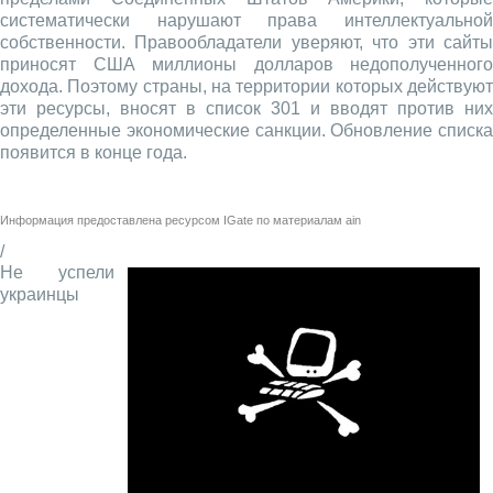
систематически нарушают права интеллектуальной
собственности. Правообладатели уверяют, что эти сайты
приносят США миллионы долларов недополученного
дохода. Поэтому страны, на территории которых действуют
эти ресурсы, вносят в список 301 и вводят против них
определенные экономические санкции. Обновление списка
появится в конце года.
Информация предоставлена ресурсом
IGate
по материалам
ain
/
Не успели
украинцы