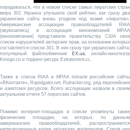
порадоваться, что в новом списке самых пиратских стран
мира 301 Украина улучшила свой рейтинг, как сразу два
украинских сайта вновь угодили под знамя «пиратов».
Американские ассоциации правообладателей RIAA
(звукозапись) и ассоциация кинокомпаний MPAA
(кинокомпании) представили правительству США свои
списки нарушителей авторских прав, на основании которых
составляется список 301. В них сразу три украинских сайта:
популярный файлообменник
EX.ua
, онлайн-кинотеат
Kinogo.co и торрент-ресурс Extratorrent.cc.
Также в список RIAA и MPAA попали российские сайты
«ВКонтакте», Rapidgator.net, Rutracker.org, ряд европейских
и азиатских ресурсов. Всего ассоциации назвали в своем
актуальном отчете 57 пиратских сайтов.
Помимо интернет-площадок в списке упомянуты также
физические площадки, на которых, по данным
американских правообладателей, распространяются
нелицензионные копии авторских материалов. Среди них