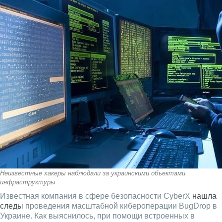
Неизвестные хакеры наблюдали за украинскими объектами
инфраструктуры
Известная компания в сфере безопасности CyberX
нашла
следы
проведения масштабной кибероперации BugDrop в
Украине. Как выяснилось, при помощи встроенных в