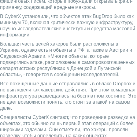
фишинговых писем, которые побуждали открывать файл-
приманку, содержащий вредные макросы.
В CyberX установили, что объектов атак BugDrop было как
минимум 70, включая критически важную инфраструктуру,
научно-исследовательские институты и средства массовой
информации.
Большая часть целей хакеров были расположены в
Украине, однако есть и объекты в РФ, а также в Австрии и
Саудовской Аравии. «Многие объекты, которые
подверглись атаке, расположены в самопровозглашенных
сепаратистских республиках в Донецкой и Луганской
области», - говорится в сообщении исследователей.
Все похищенные данные отправлялись в облако Dropbox и
не выглядели как хакерские действия. При этом командная
инфраструктура размещалась на бесплатном хостинге. Это
не дает возможнсти понять, кто стоит за атакой на самом
деле.
Специалисты CyberX считают, что проведение разведки на
объектах, это обычно лишь первый этап операций с более
широкими задачами. Они отметили, что хакеры провели
разведку, чтобы определить, на каких объектах