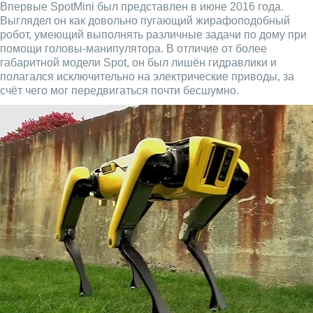
Впервые SpotMini был представлен в июне 2016 года.
Выглядел он как довольно пугающий жирафоподобный
робот, умеющий выполнять различные задачи по дому при
помощи головы-манипулятора. В отличие от более
габаритной модели Spot, он был лишён гидравлики и
полагался исключительно на электрические приводы, за
счёт чего мог передвигаться почти бесшумно.