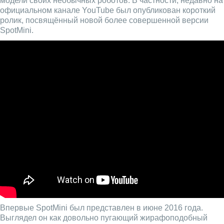
модели своих необычных роботов. В частности, недавно на
официальном канале YouTube был опубликован короткий
ролик, посвящённый новой более совершенной версии
SpotMini.
Впервые SpotMini был представлен в июне 2016 года.
Выглядел он как довольно пугающий жирафоподобный