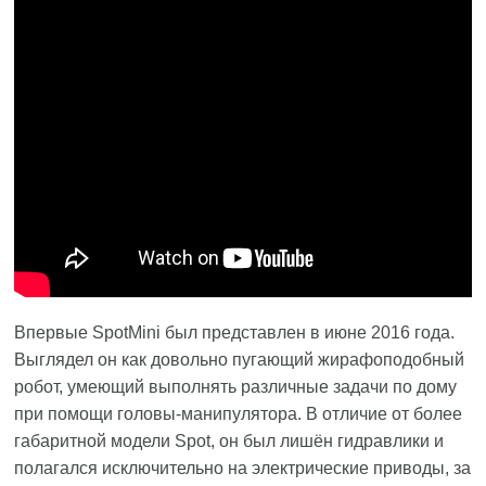
Впервые SpotMini был представлен в июне 2016 года.
Выглядел он как довольно пугающий жирафоподобный
робот, умеющий выполнять различные задачи по дому
при помощи головы-манипулятора. В отличие от более
габаритной модели Spot, он был лишён гидравлики и
полагался исключительно на электрические приводы, за