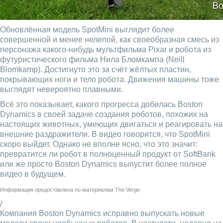
Обновлённая модель SpotMini выглядит более
совершенной и менее нелепой, как своеобразная смесь из
персонажа какого-нибудь мультфильма Pixar и робота из
футуристического фильма Нила Бломкампа (Neill
Blomkamp). Достигнуто это за счёт жёлтых пластин,
покрывающих ноги и тело робота. Движения машины тоже
выглядят невероятно плавными.
Всё это показывает, какого прогресса добилась Boston
Dynamics в своей задаче создания роботов, похожих на
настоящих животных, умеющих двигаться и реагировать на
внешние раздражители. В видео говорится, что SpotMini
скоро выйдет. Однако не вполне ясно, что это значит:
превратится ли робот в полноценный продукт от SoftBank
или же просто Boston Dynamics выпустит более полное
видео в будущем.
Информация предоставлена по материалам
The Verge
/
Компания Boston Dynamics исправно выпускать новые