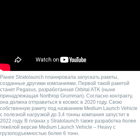
Ранее Stratolaunch планировала запускать ракеты,
созданные другими компаниями. Первой такой ракетой
станет Pegasus, разработанная Orbital ATK (ныне
принадлежащая Northrop Grumman). Согласно контракту,
она должна отправиться в космос в 2020 году. Свою
собственную ракету под названием Medium Launch Vehicle
с полезной нагрузкой до 3,4 тонны компания запустит в
2022 году. В планах у Stratolaunch также разработка более
тяжёлой версии Medium Launch Vehicle – Heavy с
грузоподъемностью более 6 тонн.