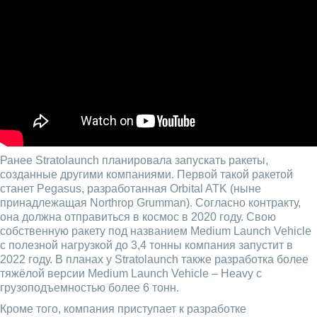
Ранее Stratolaunch планировала запускать ракеты,
созданные другими компаниями. Первой такой ракетой
станет Pegasus, разработанная Orbital ATK (ныне
принадлежащая Northrop Grumman). Согласно контракту,
она должна отправиться в космос в 2020 году. Свою
собственную ракету под названием Medium Launch Vehicle
с полезной нагрузкой до 3,4 тонны компания запустит в
2022 году. В планах у Stratolaunch также разработка более
тяжёлой версии Medium Launch Vehicle – Heavy с
грузоподъемностью более 6 тонн.
Кроме того, компания приступает к разработке