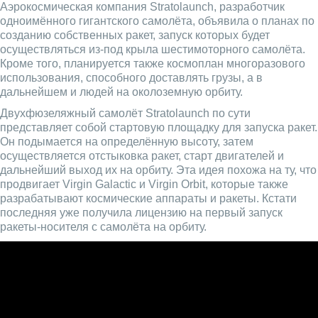
Аэрокосмическая компания Stratolaunch, разработчик
одноимённого гигантского самолёта, объявила о планах по
созданию собственных ракет, запуск которых будет
осуществляться из-под крыла шестимоторного самолёта.
Кроме того, планируется также космоплан многоразового
использования, способного доставлять грузы, а в
дальнейшем и людей на околоземную орбиту.
Двухфюзеляжный самолёт Stratolaunch по сути
представляет собой стартовую площадку для запуска ракет.
Он подымается на определённую высоту, затем
осуществляется отстыковка ракет, старт двигателей и
дальнейший выход их на орбиту. Эта идея похожа на ту, что
продвигает Virgin Galactic и Virgin Orbit, которые также
разрабатывают космические аппараты и ракеты. Кстати
последняя уже получила лицензию на первый запуск
ракеты-носителя с самолёта на орбиту.