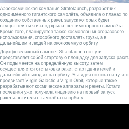
Аэрокосмическая компания Stratolaunch, разработчик
одноимённого гигантского самолёта, объявила о планах по
созданию собственных ракет, запуск которых будет
осуществляться из-под крыла шестимоторного самолёта.
Кроме того, планируется также космоплан многоразового
использования, способного доставлять грузы, а в
дальнейшем и людей на околоземную орбиту.
Двухфюзеляжный самолёт Stratolaunch по сути
представляет собой стартовую площадку для запуска ракет.
Он подымается на определённую высоту, затем
осуществляется отстыковка ракет, старт двигателей и
дальнейший выход их на орбиту. Эта идея похожа на ту, что
продвигает Virgin Galactic и Virgin Orbit, которые также
разрабатывают космические аппараты и ракеты. Кстати
последняя уже получила лицензию на первый запуск
ракеты-носителя с самолёта на орбиту.