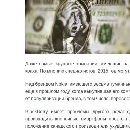
Даже самые крупные компании, имеющие за 
краха. По мнению специалистов, 2015 год могу
Над брендом
Nokia
, имеющего весьма туманные
еще в прошлом году, когда выкупившая его комп
от популяризации бренда, в том числе, переве
BlackBerry
имеет проблемы другого рода: сд
производить кнопочные смартфоны просто не
положение канадского производителя ухудшилос