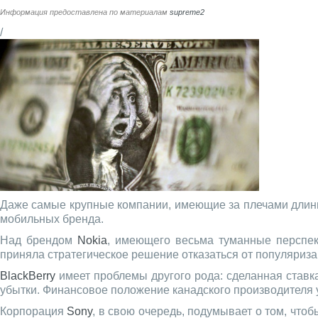
Информация предоставлена по материалам
supreme2
/
Даже самые крупные компании, имеющие за плечами длинну
мобильных бренда.
Над брендом
Nokia
, имеющего весьма туманные перспект
приняла стратегическое решение отказаться от популяриза
BlackBerry
имеет проблемы другого рода: сделанная ставка
убытки. Финансовое положение канадского производителя у
Корпорация
Sony
, в свою очередь, подумывает о том, что