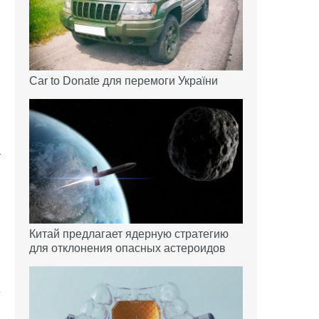
Car to Donate для перемоги України
т
я
я
Китай предлагает ядерную стратегию
для отклонения опасных астероидов
и
е
и