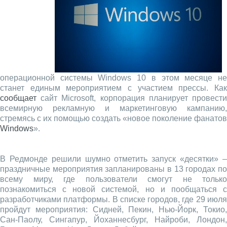
операционной системы Windows 10 в этом месяце не
станет единым мероприятием с участием прессы. Как
сообщает
сайт Microsoft, корпорация планирует провести
всемирную рекламную и маркетинговую кампанию,
стремясь с их помощью создать «новое поколение фанатов
Windows
».
В Редмонде решили шумно отметить запуск «десятки» –
праздничные мероприятия запланированы в 13 городах по
всему миру, где пользователи смогут не только
познакомиться с новой системой, но и пообщаться с
разработчиками платформы. В списке городов, где 29 июля
пройдут мероприятия: Сидней, Пекин, Нью-Йорк, Токио,
Сан-Паолу, Сингапур, Йоханнесбург, Найроби, Лондон,