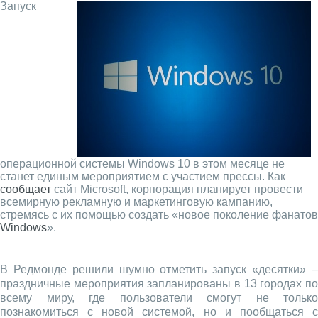
Запуск
операционной системы Windows 10 в этом месяце не
станет единым мероприятием с участием прессы. Как
сообщает
сайт Microsoft, корпорация планирует провести
всемирную рекламную и маркетинговую кампанию,
стремясь с их помощью создать «новое поколение фанатов
Windows
».
В Редмонде решили шумно отметить запуск «десятки» –
праздничные мероприятия запланированы в 13 городах по
всему миру, где пользователи смогут не только
познакомиться с новой системой, но и пообщаться с