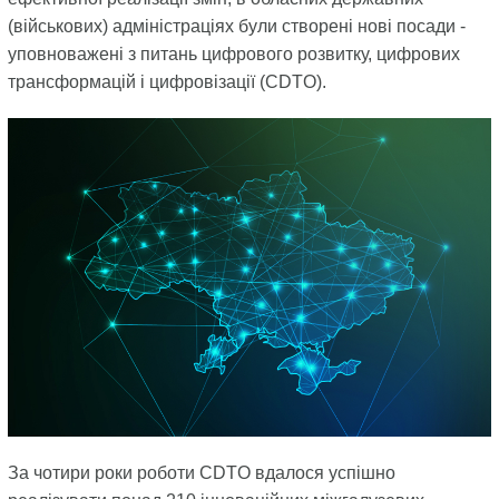
(військових) адміністраціях були створені нові посади -
уповноважені з питань цифрового розвитку, цифрових
трансформацій і цифровізації (CDTO).
За чотири роки роботи CDTO вдалося успішно