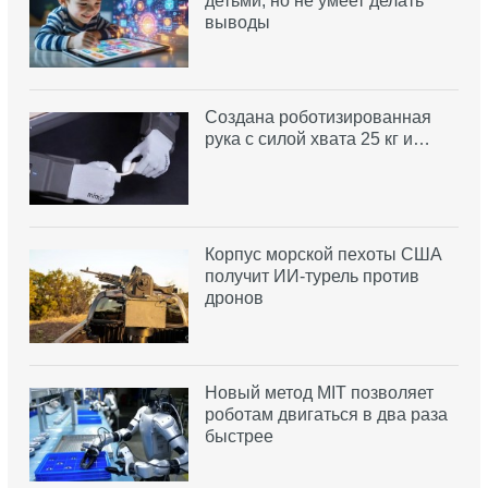
детьми, но не умеет делать
выводы
Создана роботизированная
рука с силой хвата 25 кг и…
Корпус морской пехоты США
получит ИИ-турель против
дронов
Новый метод MIT позволяет
роботам двигаться в два раза
быстрее